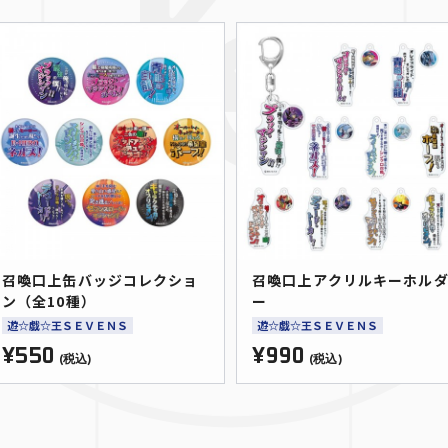
召喚口上缶バッジコレクショ
召喚口上アクリルキーホル
ン（全10種）
ー
遊☆戯☆王ＳＥＶＥＮＳ
遊☆戯☆王ＳＥＶＥＮＳ
¥550
¥990
(税込)
(税込)