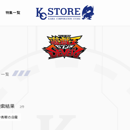
特集一覧
品一覧
検索結果
2件
#青眼の白龍