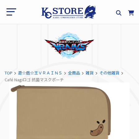
TOP
遊☆戯☆王ＶＲＡＩＮＳ
全商品
雑貨
その他雑貨
Café Nagiロゴ 抗菌マスクポーチ