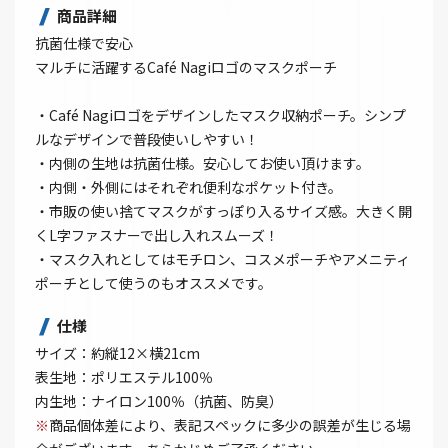
商品詳細
抗菌仕様で安心
マルチに活躍するCafé Nagiロゴのマスクポーチ
・Café Nagiロゴをデザインしたマスク収納ポーチ。シンプ
ルなデザインで普段使いしやすい！
・内側の生地は抗菌仕様。安心してお使い頂けます。
・内側・外側にはそれぞれ便利なポケット付き。
・市販の使い捨てマスクがすっぽり入るサイズ感。大きく開
くL字ファスナーで出し入れスムーズ！
・マスク入れとしてはモチロン、コスメポーチやアメニティ
ポーチとして使うのもオススメです。
仕様
サイズ：約縦12×横21cm
表生地：ポリエステル100％
内生地：ナイロン100％（抗菌、防臭）
※
商品個体差により、表記スペックに多少の誤差が生じる場