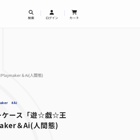
検索
ログイン
カート
ymaker＆Ai(人間態)
aker
#Ai
ーケース「遊☆戯☆王
maker＆Ai(人間態)