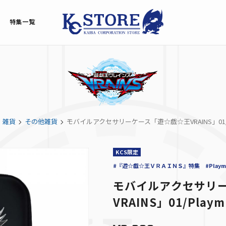
特集一覧
雑貨
その他雑貨
モバイルアクセサリーケース「遊☆戯☆王VRAINS」01/Pla
KCS限定
#『遊☆戯☆王ＶＲＡＩＮＳ』特集
#Playm
モバイルアクセサリ
VRAINS」01/Play