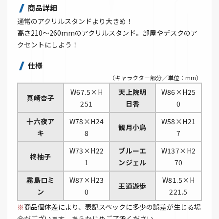
商品詳細
通常のアクリルスタンドより大きめ！
高さ210～260mmのアクリルスタンド。部屋やデスクのア
クセントにしよう！
仕様
（キャラクター部分／単位：mm）
W67.5×H
天上院明
W86×H25
真崎杏子
251
日香
0
十六夜ア
W78×H24
W58×H21
観月小鳥
キ
8
7
W73×H22
ブルーエ
W137×H2
柊柚子
1
ンジェル
70
霧島ロミ
W87×H23
W81.5×H
王道遊歩
ン
0
221.5
※
商品個体差により、表記スペックに多少の誤差が生じる場
合がございます。あらかじめご了承ください。