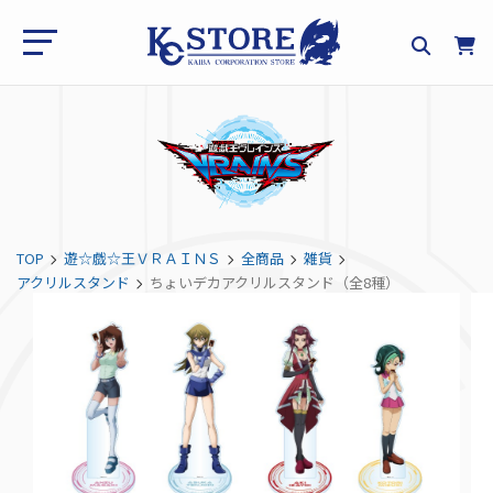
TOP
遊☆戯☆王ＶＲＡＩＮＳ
全商品
雑貨
アクリルスタンド
ちょいデカアクリルスタンド（全8種）