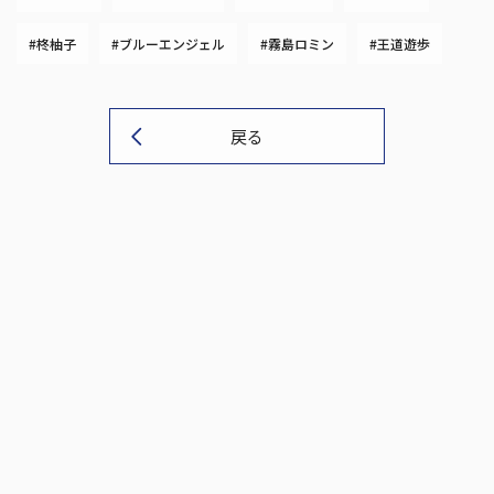
#柊柚子
#ブルーエンジェル
#霧島ロミン
#王道遊歩
戻る