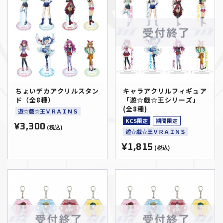
ちょいデカアクリルスタン
キャラアクリルフィギュア
ド（全8種）
「遊☆戯☆王シリーズ」
(全8種)
遊☆戯☆王ＶＲＡＩＮＳ
KCS限定
期間限定
¥3,300
(税込)
遊☆戯☆王ＶＲＡＩＮＳ
¥1,815
(税込)