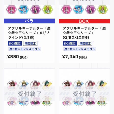
アクリルキーホルダー「遊
アクリルキーホルダー「遊
☆戯☆王シリーズ」02/ブ
☆戯☆王シリーズ」
ラインド(全8種)
02/BOX(全8種)
KCS限定
期間限定
KCS限定
期間限定
遊☆戯☆王ＶＲＡＩＮＳ
遊☆戯☆王ＶＲＡＩＮＳ
¥880
¥7,040
(税込)
(税込)