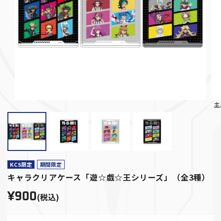
主
KCS限定
期間限定
キャラクリアケース「遊☆戯☆王シリーズ」（全3種）
¥900
(税込)