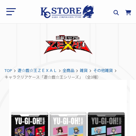
TOP
遊☆戯☆王ＺＥＸＡＬ
全商品
雑貨
その他雑貨
キャラクリアケース「遊☆戯☆王シリーズ」（全3種）