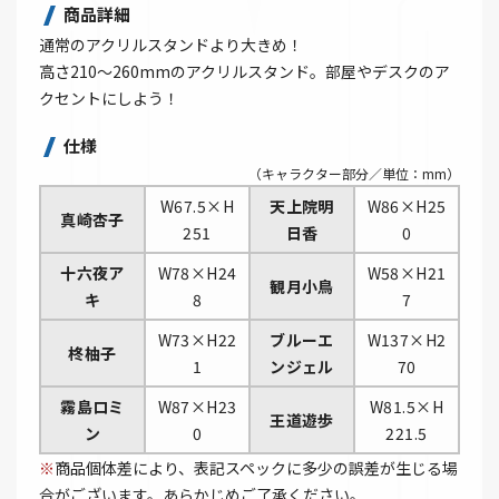
商品詳細
通常のアクリルスタンドより大きめ！
高さ210～260mmのアクリルスタンド。部屋やデスクのア
クセントにしよう！
仕様
（キャラクター部分／単位：mm）
W67.5×H
天上院明
W86×H25
真崎杏子
251
日香
0
十六夜ア
W78×H24
W58×H21
観月小鳥
キ
8
7
W73×H22
ブルーエ
W137×H2
柊柚子
1
ンジェル
70
霧島ロミ
W87×H23
W81.5×H
王道遊歩
ン
0
221.5
※
商品個体差により、表記スペックに多少の誤差が生じる場
合がございます。あらかじめご了承ください。