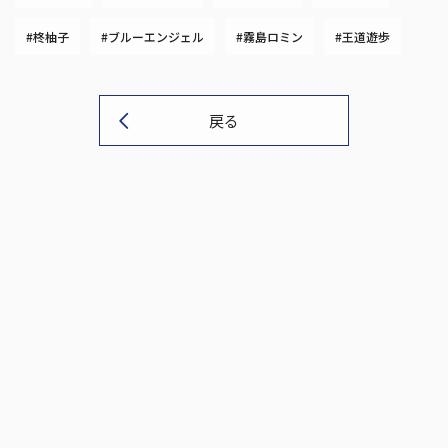
#柊柚子
#ブルーエンジェル
#霧島ロミン
#王道遊歩
戻る