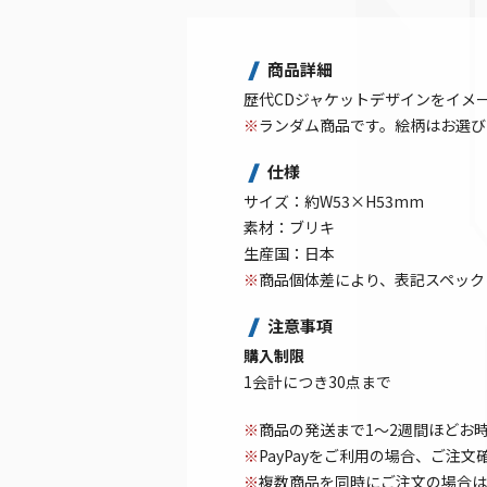
商品詳細
歴代CDジャケットデザインをイメ
※
ランダム商品です。絵柄はお選び
仕様
サイズ：約W53×H53mm
素材：ブリキ
生産国：日本
※
商品個体差により、表記スペック
注意事項
購入制限
1会計につき30点まで
※
商品の発送まで1～2週間ほどお
※
PayPayをご利用の場合、ご注
※
複数商品を同時にご注文の場合は