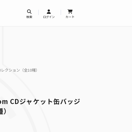
検索
ログイン
カート
バッジコレクション（全10種）
ingdom CDジャケット缶バッジ
種）