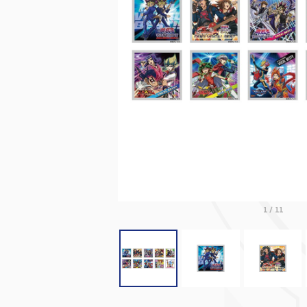
1
/
11