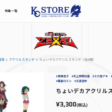
特集一覧
雑貨
アクリルスタンド
ちょいデカアクリルスタンド（全8種）
#真崎杏子
#天上院明日香
#十六夜アキ
#霧島ロミン
#王道遊歩
ちょいデカアクリル
¥3,300
(税込)