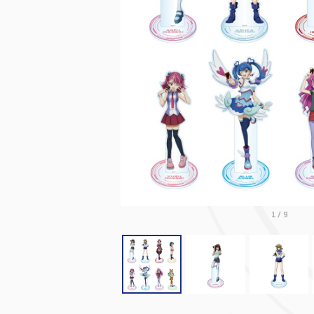
1
/
9