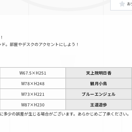
！
タンド。部屋やデスクのアクセントにしよう！
W67.5×H251
天上院明日香
W78×H248
観月小鳥
W73×H221
ブルーエンジェル
W87×H230
王道遊歩
に多少の誤差が生じる場合がございます。あらかじめご了承ください。