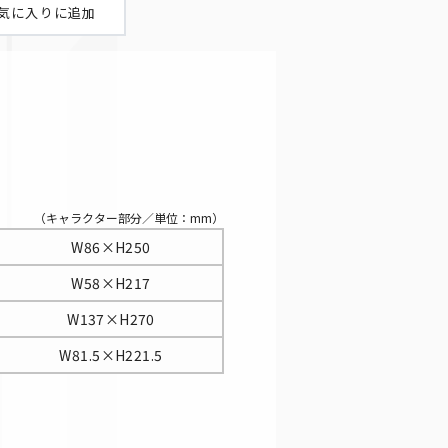
（キャラクター部分／単位：mm）
W86×H250
W58×H217
W137×H270
W81.5×H221.5