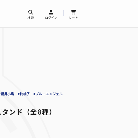
検索
ログイン
カート
#観月小鳥
#柊柚子
#ブルーエンジェル
スタンド（全8種）