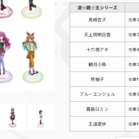
遊☆戯☆王シリーズ
真崎杏子
在庫
天上院明日香
在庫
十六夜アキ
在庫
観月小鳥
在庫
柊柚子
在庫
ブルーエンジェル
在庫
霧島ロミン
在庫
王道遊歩
在庫