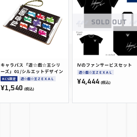
キャラパス「遊☆戯☆王シリ
Ⅳのファンサービスセット
ーズ」01/シルエットデザイン
遊☆戯☆王ＺＥＸＡＬ
KCS限定
遊☆戯☆王ＺＥＸＡＬ
¥4,444
(税込)
¥1,540
(税込)