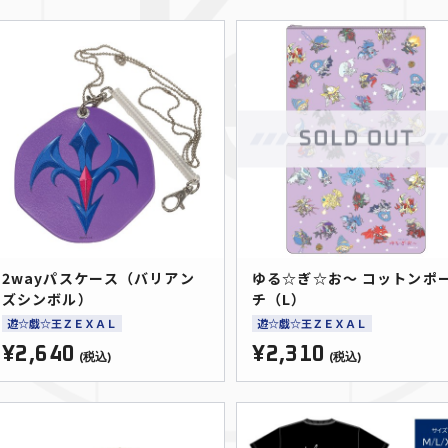
2wayパスケース（バリアン
ゆる☆ぎ☆お～ コットンポ
ズシンボル）
チ（L）
遊☆戯☆王ＺＥＸＡＬ
遊☆戯☆王ＺＥＸＡＬ
¥2,640
¥2,310
(税込)
(税込)