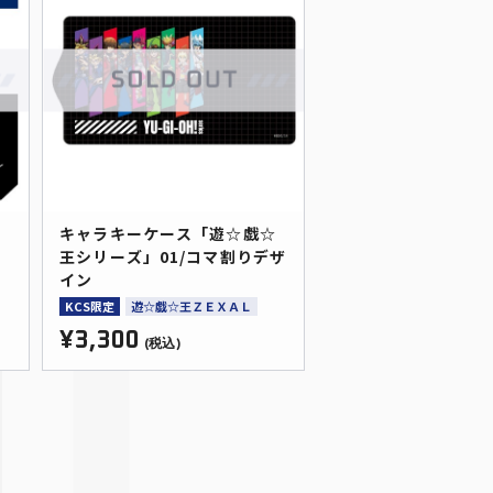
キャラキーケース「遊☆戯☆
王シリーズ」01/コマ割りデザ
イン
KCS限定
遊☆戯☆王ＺＥＸＡＬ
¥3,300
(税込)