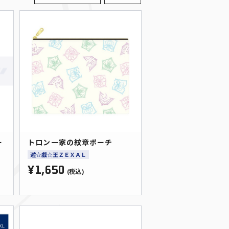
ー
トロン一家の紋章ポーチ
遊☆戯☆王ＺＥＸＡＬ
¥1,650
(税込)