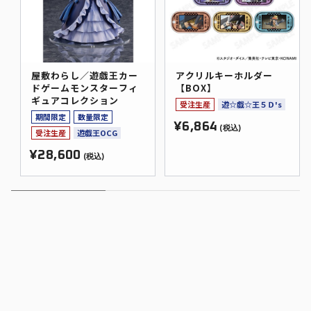
屋敷わらし／遊戯王カー
アクリルキーホルダー
ドゲームモンスターフィ
【BOX】
ギュアコレクション
受注生産
遊☆戯☆王５Ｄ's
期間限定
数量限定
¥6,864
(税込)
受注生産
遊戯王OCG
¥28,600
(税込)