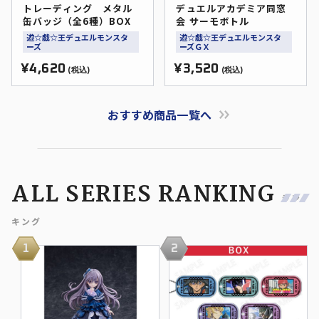
トレーディング メタル
デュエルアカデミア同窓
缶バッジ（全6種）BOX
会 サーモボトル
遊☆戯☆王デュエルモンスタ
遊☆戯☆王デュエルモンスタ
ーズ
ーズＧＸ
¥4,620
¥3,520
(税込)
(税込)
おすすめ商品一覧へ
ALL SERIES RANKING
ラン
キング
1
2