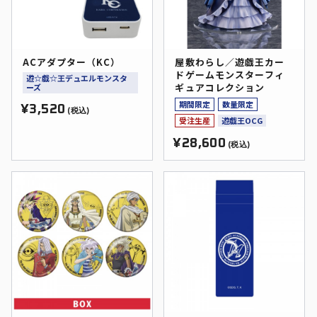
ACアダプター（KC）
屋敷わらし／遊戯王カー
ドゲームモンスターフィ
遊☆戯☆王デュエルモンスタ
ギュアコレクション
ーズ
期間限定
数量限定
¥3,520
(税込)
受注生産
遊戯王OCG
¥28,600
(税込)