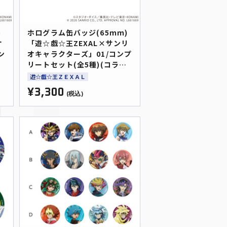
)
ホログラム缶バッジ(65ｍｍ)
オ
「遊☆戯☆王ZEXAL×サンリ
ン
オキャラクターズ」01/コンプ
リートセット(全5種)(コラボ
イラスト)
遊☆戯☆王ＺＥＸＡＬ
¥3,300
(税込)