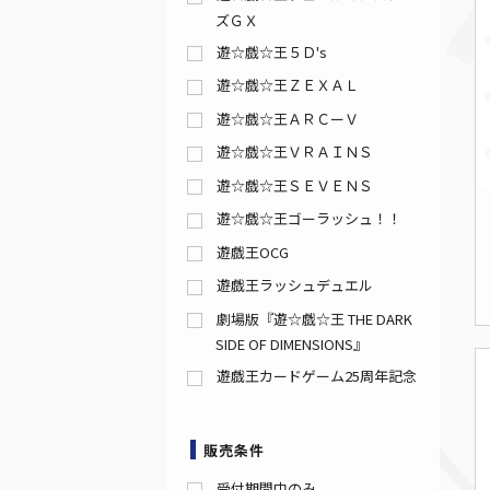
ズＧＸ
遊☆戯☆王５Ｄ's
遊☆戯☆王ＺＥＸＡＬ
遊☆戯☆王ＡＲＣーＶ
遊☆戯☆王ＶＲＡＩＮＳ
遊☆戯☆王ＳＥＶＥＮＳ
遊☆戯☆王ゴーラッシュ！！
遊戯王OCG
遊戯王ラッシュデュエル
劇場版『遊☆戯☆王 THE DARK
SIDE OF DIMENSIONS』
遊戯王カードゲーム25周年記念
販売条件
受付期間中のみ