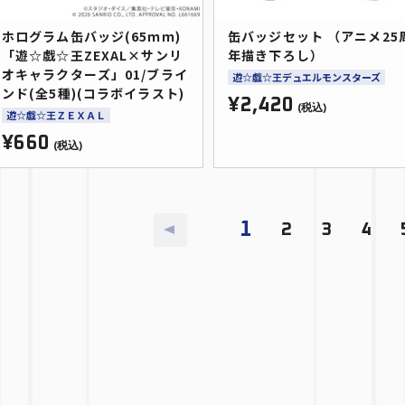
ホログラム缶バッジ(65ｍｍ)
缶バッジセット （アニメ25
「遊☆戯☆王ZEXAL×サンリ
年描き下ろし）
オキャラクターズ」01/ブライ
遊☆戯☆王デュエルモンスターズ
ンド(全5種)(コラボイラスト)
¥2,420
(税込)
遊☆戯☆王ＺＥＸＡＬ
¥660
(税込)
1
2
3
4