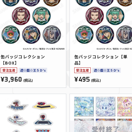
缶バッジコレクション
缶バッジコレクション【単
【BOX】
品】
受注生産
遊☆戯☆王５Ｄ's
受注生産
遊☆戯☆王５Ｄ's
¥3,960
¥495
(税込)
(税込)