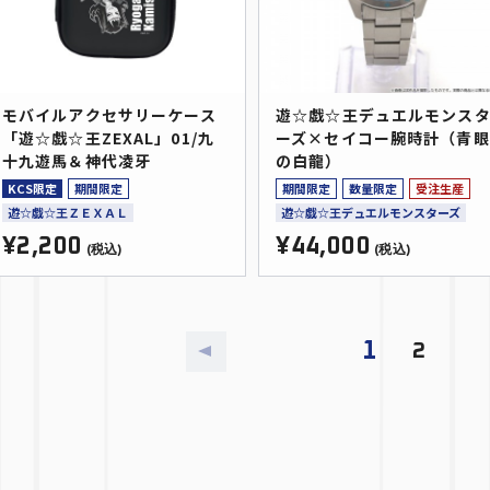
モバイルアクセサリーケース
遊☆戯☆王デュエルモンス
「遊☆戯☆王ZEXAL」01/九
ーズ×セイコー腕時計（青眼
十九遊馬＆神代凌牙
の白龍）
KCS限定
期間限定
期間限定
数量限定
受注生産
遊☆戯☆王ＺＥＸＡＬ
遊☆戯☆王デュエルモンスターズ
¥2,200
¥44,000
(税込)
(税込)
1
2