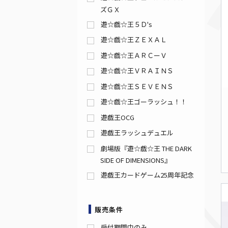
ズＧＸ
遊☆戯☆王５Ｄ's
遊☆戯☆王ＺＥＸＡＬ
遊☆戯☆王ＡＲＣーＶ
遊☆戯☆王ＶＲＡＩＮＳ
遊☆戯☆王ＳＥＶＥＮＳ
遊☆戯☆王ゴーラッシュ！！
遊戯王OCG
遊戯王ラッシュデュエル
劇場版『遊☆戯☆王 THE DARK
SIDE OF DIMENSIONS』
遊戯王カードゲーム25周年記念
販売条件
受付期間中のみ