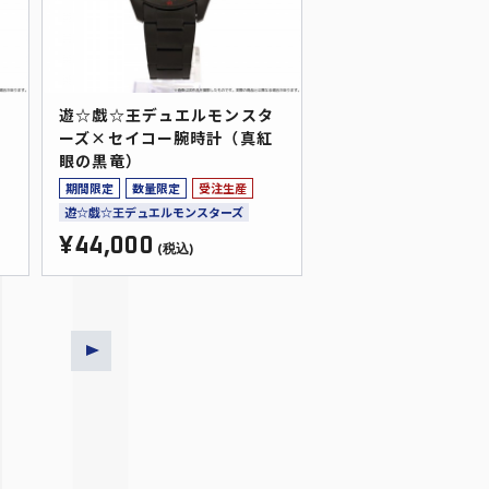
タ
遊☆戯☆王デュエルモンスタ
ーズ×セイコー腕時計（真紅
眼の黒竜）
期間限定
数量限定
受注生産
遊☆戯☆王デュエルモンスターズ
¥44,000
(税込)