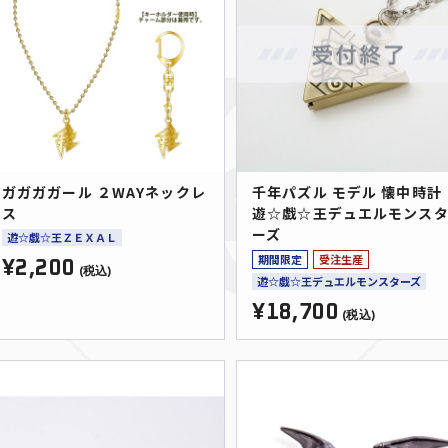
ガガガガール ２WAYネックレ
千年パズル モデル 懐中時計
ス
遊☆戯☆王デュエルモンス
ーズ
遊☆戯☆王ＺＥＸＡＬ
期間限定
受注生産
¥2,200
(税込)
遊☆戯☆王デュエルモンスターズ
¥18,700
(税込)