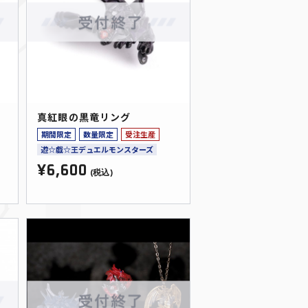
真紅眼の黒竜リング
期間限定
数量限定
受注生産
遊☆戯☆王デュエルモンスターズ
¥6,600
(税込)