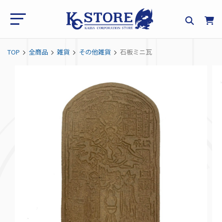
TOP
全商品
雑貨
その他雑貨
石板ミニ瓦