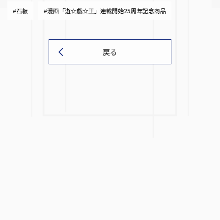
#石板
#漫画「遊☆戯☆王」連載開始25周年記念商品
戻る