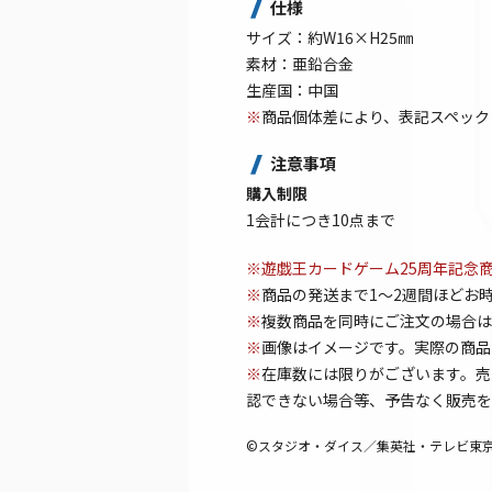
仕様
サイズ：約W16×H25㎜
素材：亜鉛合金
生産国：中国
※
商品個体差により、表記スペック
注意事項
購入制限
1会計につき10点まで
※遊戯王カードゲーム25周年記念
※
商品の発送まで1～2週間ほどお
※
複数商品を同時にご注文の場合は
※
画像はイメージです。実際の商品
※
在庫数には限りがございます。売
認できない場合等、予告なく販売を
©スタジオ・ダイス／集英社・テレビ東京・