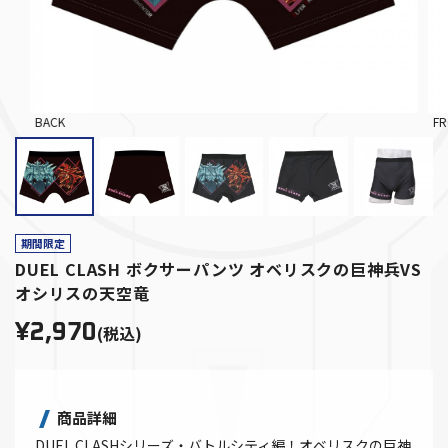
BACK
F
期間限定
DUEL CLASH ボクサーパンツ オベリスクの巨神兵VS
オシリスの天空竜
¥2,970
(税込)
商品詳細
DUEL CLASHシリーズ・バトルシティ編！オベリスクの巨神