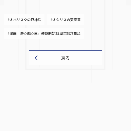
#オベリスクの巨神兵
#オシリスの天空竜
#漫画「遊☆戯☆王」連載開始25周年記念商品
戻る