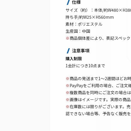
仕様
サイズ（約）：本体/約W480×H38
持ち手/約W25×H560mm
素材：ポリエステル
生産国：中国
※
商品個体差により、表記スペック
注意事項
購入制限
1会計につき10点まで
※
商品の発送まで1～2週間ほどお
※
PayPayをご利用の場合、ご注
※
複数商品を同時にご注文の場合は
※
画像はイメージです。実際の商品
※
在庫数には限りがございます。売
認できない場合等、予告なく販売を