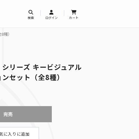
検索
ログイン
カート
全8種）
シリーズ キービジュアル
ョンセット（全8種）
完売