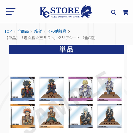
TOP
全商品
雑貨
その他雑貨
【単品】「遊☆戯☆王５Ｄ's」クリアシート（全8種）