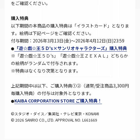
をご確認ください。
購入特典
以下期間の本商品の購入特典は「イラストカード」となりま
す。絵柄は下記ページをご確認ください。
付与期間：2026年3月13日(金)～2026年4月12日(日)23:59
「遊☆戯☆王５Ｄ's×サンリオキャラクターズ」購入特典
●
※「遊☆戯☆王５Ｄ's」「遊☆戯☆王ＺＥＸＡＬ」どちらか
の絵柄がランダムで付与されます。
※特典はなくなり次第となります。
上記期間中は以下、ご購入特典①②（通常/受注商品3,300円
毎購入特典）の付与は対象外となります。
KAIBA CORPORATION STORE ご購入特典！
●
©スタジオ・ダイス／集英社・テレビ東京・KONAMI
© 2026 SANRIO CO., LTD. APPROVAL NO. L661669