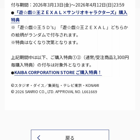
付与期間：2026年3月13日(金)～2026年4月12日(日)23:59
「遊☆戯☆王ＺＥＸＡＬ×サンリオキャラクターズ」購入
●
特典
※「遊☆戯☆王５Ｄ's」「遊☆戯☆王ＺＥＸＡＬ」どちらか
の絵柄がランダムで付与されます。
※特典はなくなり次第となります。
上記期間中は以下、ご購入特典①②（通常/受注商品3,300円
毎購入特典）の付与は対象外となります。
KAIBA CORPORATION STORE ご購入特典！
●
©スタジオ・ダイス／集英社・テレビ東京・KONAMI
© 2026 SANRIO CO., LTD. APPROVAL NO. L661669
戻る