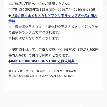
す。絵柄は下記ページをご確認ください。
付与期間：2026年3月13日(金)～2026年4月12日(日)23:59
「遊☆戯☆王ＺＥＸＡＬ×サンリオキャラクターズ」購入
●
特典
※「遊☆戯☆王５Ｄ's」「遊☆戯☆王ＺＥＸＡＬ」どちらか
の絵柄がランダムで付与されます。
※特典はなくなり次第となります。
上記期間中は以下、ご購入特典①②（通常/受注商品3,300円
毎購入特典）の付与は対象外となります。
KAIBA CORPORATION STORE ご購入特典！
●
©スタジオ・ダイス／集英社・テレビ東京・KONAMI
© 2026 SANRIO CO., LTD. APPROVAL NO. L661669