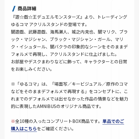
商品詳細
『遊☆戯☆王デュエルモンスターズ』より、トレーディング
ゆるコマ アクリルスタンドの登場です。
闇遊戯、武藤遊戯、海馬瀬人、城之内克也、闇マリク、ブラ
ック・マジシャン、ブラック・マジシャン・ガール、マリ
ク・イシュタール、闇バクラの印象的なシーンをそのままデ
フォルメで再現し、アクリルスタンドに仕上げました。
お部屋やデスクまわりなどに飾って、キャラクターとの日常
をお楽しみください。
※「ゆるコマ」は、「場面写／キービジュアル／原作のコマ
などをそのままデフォルメで再現する」をコンセプトに、こ
れまでのデフォルメでは出せなかった作品の情景などを魅力
的に表現したAMNIBUSのオリジナル商品です。
※
全10種の入ったコンプリートBOX商品です。
単品でのご
購入はこちら
をご確認ください。