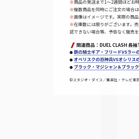
※
商品の発送まで1～2週間ほどお
※
複数商品を同時にご注文の場合は
※
画像はイメージです。実際の商品
※
在庫数には限りがございます。売
認できない場合等、予告なく販売を
関連商品：DUEL CLASH 長
鉄の騎士ギア・フリードVSラー
●
オベリスクの巨神兵VSオシリス
●
ブラック・マジシャン＆ブラック
●
©スタジオ・ダイス／集英社・テレビ東京・