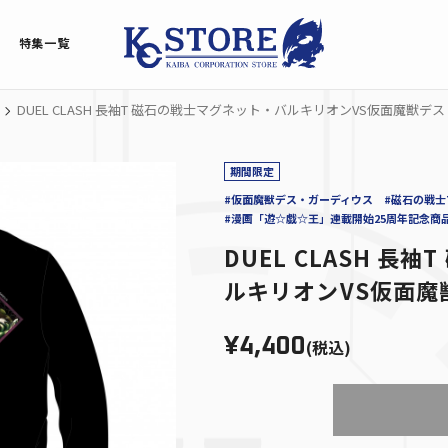
特集一覧
DUEL CLASH 長袖T 磁石の戦士マグネット・バルキリオンVS仮面魔獣デ
期間限定
#仮面魔獣デス・ガーディウス
#磁石の戦
#漫画「遊☆戯☆王」連載開始25周年記念商
DUEL CLASH 長
ルキリオンVS仮面魔
¥4,400
(税込)