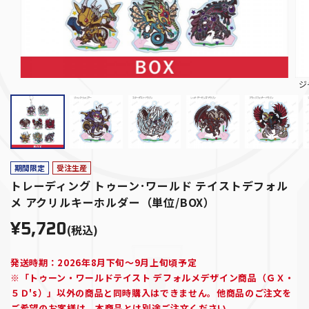
ジ
期間限定
受注生産
トレーディング トゥーン･ワールド テイストデフォル
メ アクリルキーホルダー（単位/BOX）
¥5,720
(税込)
発送時期：2026年8月下旬～9月上旬頃予定
※「トゥーン・ワールドテイスト デフォルメデザイン商品（ＧＸ・
５Ｄ's）」以外の商品と同時購入はできません。他商品のご注文を
ご希望のお客様は、本商品とは別途ご注文ください。