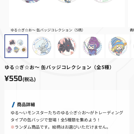
ゆる☆ぎ☆お～ 缶バッジコレクション（5柄）
青
ゆる☆ぎ☆お～ 缶バッジコレクション（全5種）
¥550
(税込)
商品詳細
ゆる～いモンスターたちのゆる☆ぎ☆お～がトレーディング
タイプの缶バッジで登場！全5種類を集めよう！
※
ランダム商品です。絵柄はお選びいただけません。