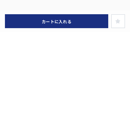
カートに入れる
ヘルプ・お買い物ガイド
特定商取引に関する表示
お問い合わせ
利用規約
プライバシーポリシー
ライセンス企業一覧
在庫あり