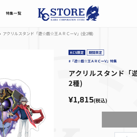
特集一覧
アクリルスタンド「遊☆戯☆王ＡＲＣーⅤ」(全2種)
KCS限定
期間限定
#『遊☆戯☆王ＡＲＣーⅤ』特集
アクリルスタンド「遊
2種)
¥1,815
(税込)