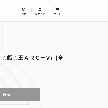
検索
ログイン
カート
☆戯☆王ＡＲＣーⅤ」(全
完売