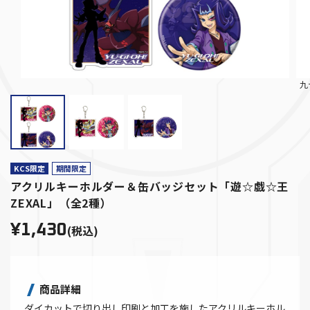
九
KCS限定
期間限定
アクリルキーホルダー＆缶バッジセット「遊☆戯☆王
ZEXAL」（全2種）
¥1,430
(税込)
商品詳細
ダイカットで切り出し印刷と加工を施したアクリルキーホル