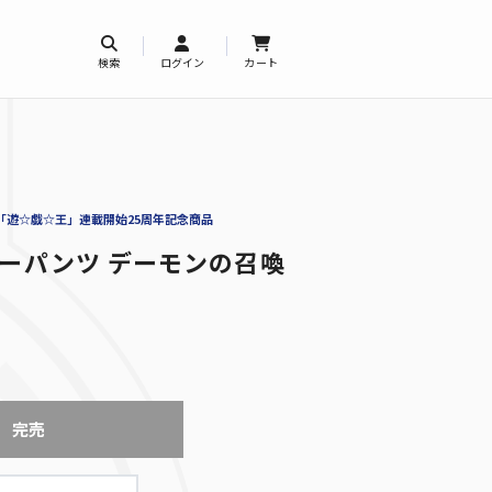
検索
ログイン
カート
「遊☆戯☆王」連載開始25周年記念商品
クサーパンツ デーモンの召喚
完売