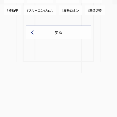
#柊柚子
#ブルーエンジェル
#霧島ロミン
#王道遊歩
戻る