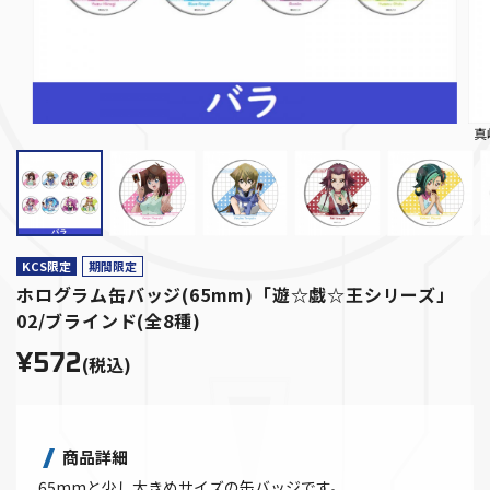
真
KCS限定
期間限定
ホログラム缶バッジ(65mm)「遊☆戯☆王シリーズ」
02/ブラインド(全8種)
¥572
(税込)
商品詳細
65mmと少し大きめサイズの缶バッジです。