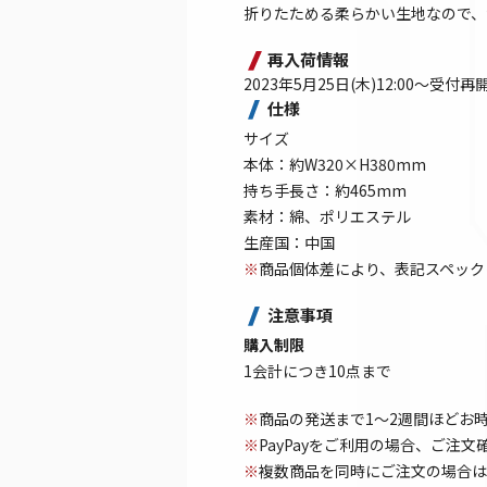
折りたためる柔らかい生地なので、
再入荷情報
2023年5月25日(木)12:00～受付再
仕様
サイズ
本体：約W320×H380mm
持ち手長さ：約465mm
素材：綿、ポリエステル
生産国：中国
※
商品個体差により、表記スペック
注意事項
購入制限
1会計につき10点まで
※
商品の発送まで1～2週間ほどお
※
PayPayをご利用の場合、ご注
※
複数商品を同時にご注文の場合は