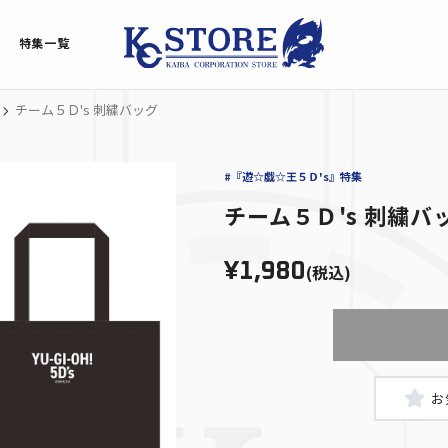
特集一覧
チーム５Ｄ's 刺繍バッグ
#『遊☆戯☆王５Ｄ's』特集
チーム５Ｄ's 刺繍バ
¥1,980
(税込)