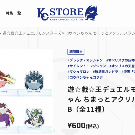
特集一覧
遊☆戯☆王デュエルモンスターズ×コウペンちゃん ちまっとアクリルスタン
期間限定
#ブラック・マジシャン
#オベリスクの巨神
#サイレント・マジシャン
#オシリスの天空
#マシュマロン
#破壊竜ガンドラ
#漫画「
#コウペンちゃんコラボ
遊☆戯☆王デュエル
ゃん ちまっとアクリ
B（全11種）
¥600
(税込)