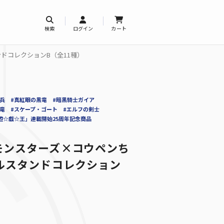
検索
ログイン
カート
ドコレクションB（全11種）
兵
#真紅眼の黒竜
#暗黒騎士ガイア
竜
#スケープ・ゴート
#エルフの剣士
遊☆戯☆王」連載開始25周年記念商品
モンスターズ×コウペンち
ルスタンドコレクション