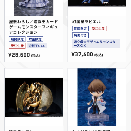
屋敷わらし／遊戯王カード
幻魔皇ラビエル
ゲームモンスターフィギュ
期間限定
受注生産
アコレクション
特典付き
期間限定
数量限定
遊☆戯☆王デュエルモンスタ
ーズＧＸ
受注生産
遊戯王OCG
¥37,400
¥28,600
(税込)
(税込)