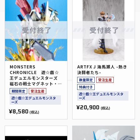
MONSTERS
ARTFX J 海馬瀬人 -熱き
CHRONICLE 遊☆戯☆
決闘者たち-
王デュエルモンスターズ
数量限定
受注生産
磁石の戦士マグネット・バ
特典付き
ルキリオン
期間限定
受注生産
遊☆戯☆王デュエルモンスタ
遊☆戯☆王デュエルモンスタ
ーズ
ーズ
¥20,900
(税込)
¥8,580
(税込)