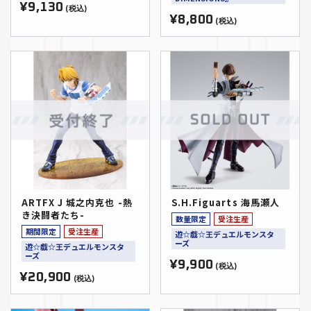
¥9,130
(税込)
¥8,800
(税込)
ARTFX J 城之内克也 -熱
S.H.Figuarts 海馬瀬人
き決闘者たち-
数量限定
受注生産
期間限定
受注生産
遊☆戯☆王デュエルモンスタ
ーズ
遊☆戯☆王デュエルモンスタ
ーズ
¥9,900
(税込)
¥20,900
(税込)