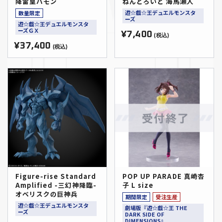
降雷皇ハモン
ねんどろいど 海馬瀬人
遊☆戯☆王デュエルモンスタ
数量限定
ーズ
遊☆戯☆王デュエルモンスタ
ーズＧＸ
¥7,400
(税込)
¥37,400
(税込)
Figure-rise Standard
POP UP PARADE 真崎杏
Amplified -三幻神降臨-
子 L size
オベリスクの巨神兵
期間限定
受注生産
遊☆戯☆王デュエルモンスタ
劇場版『遊☆戯☆王 THE
ーズ
DARK SIDE OF
DIMENSIONS』