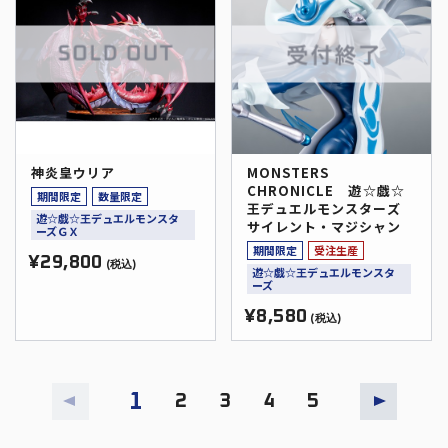
神炎皇ウリア
MONSTERS
CHRONICLE 遊☆戯☆
期間限定
数量限定
王デュエルモンスターズ
遊☆戯☆王デュエルモンスタ
サイレント・マジシャン
ーズＧＸ
期間限定
受注生産
¥29,800
(税込)
遊☆戯☆王デュエルモンスタ
ーズ
¥8,580
(税込)
1
2
3
4
5