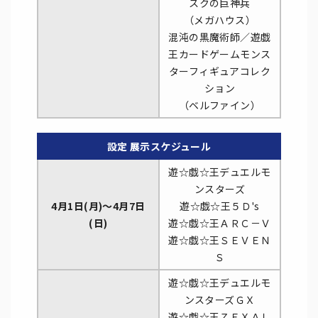
スクの巨神兵
（メガハウス）
混沌の黒魔術師／遊戯
王カードゲームモンス
ターフィギュアコレク
ション
（ベルファイン）
設定 展示スケジュール
遊☆戯☆王デュエルモ
ンスターズ
4月1日(月)～4月7日
遊☆戯☆王５Ｄ's
(日)
遊☆戯☆王ＡＲＣ－Ｖ
遊☆戯☆王ＳＥＶＥＮ
Ｓ
遊☆戯☆王デュエルモ
ンスターズＧＸ
遊☆戯☆王ＺＥＸＡＬ