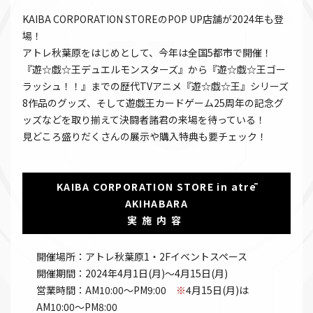
KAIBA CORPORATION STOREのPOP UP店舗が2024年も登
場！
アトレ秋葉原をはじめとして、今年は全国5都市で開催！
『遊☆戯☆王デュエルモンスターズ』から『遊☆戯☆王ゴー
ラッシュ！！』までの歴代TVアニメ『遊☆戯☆王』シリーズ
8作品のグッズ、そして遊戯王カードゲーム25周年の記念グ
ッズなどを取り揃えて決闘者諸君の来場を待っている！
見どころ盛りだくさんの展示や購入特典も要チェック！
KAIBA CORPORATION STORE in atrē
AKIHABARA
実施内容
開催場所：アトレ秋葉原1・2Fイベントスペース
開催期間：2024年4月1日(月)～4月15日(月)
営業時間：AM10:00～PM9:00
※
4月15日(月)は
AM10:00～PM8:00