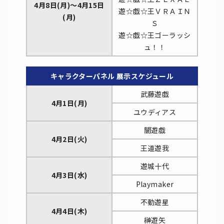
4月8日(月)～4月15日
遊☆戯☆王ＶＲＡＩＮ
(月)
Ｓ
遊☆戯☆王ゴーラッシ
ュ！！
キャラクターパネル 展示スケジュール
武藤遊戯
4月1日(月)
ユウディアス
闇遊戯
4月2日(火)
王道遊我
遊城十代
4月3日(水)
Playmaker
不動遊星
4月4日(木)
榊遊矢