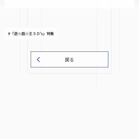
#『遊☆戯☆王５Ｄ's』特集
戻る