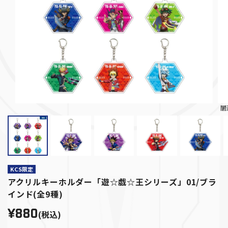
闇
KCS限定
アクリルキーホルダー「遊☆戯☆王シリーズ」01/ブラ
インド(全9種)
¥880
(税込)