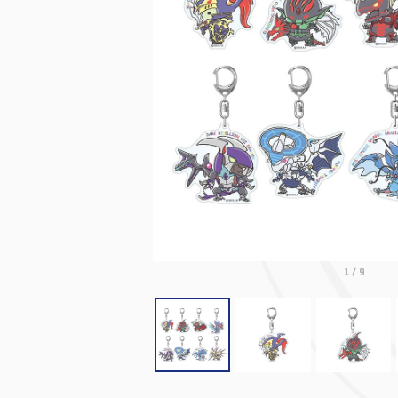
1
/
9