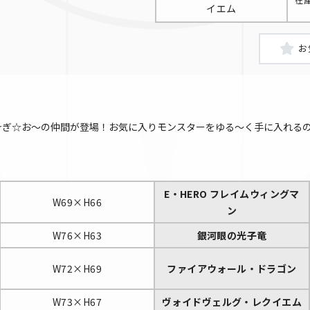
イエム
☆ぎ☆お～の仲間が登場！お気に入りモンスターをゆる～く手に入れる
E・HERO フレイムウィングマ
W69×H66
ン
W76×H63
銀河眼の光子竜
W72×H69
ファイアウォール・ドラゴン
W73×H67
ヴォイドヴェルグ・レクイエム