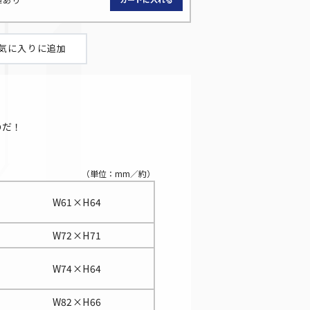
のだ！
（単位：mm／約）
W61×H64
W72×H71
W74×H64
W82×H66