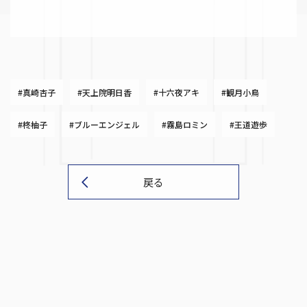
#真崎杏子
#天上院明日香
#十六夜アキ
#観月小鳥
#柊柚子
#ブルーエンジェル
#霧島ロミン
#王道遊歩
戻る