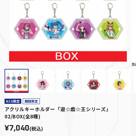
真
KCS限定
期間限定
アクリルキーホルダー「遊☆戯☆王シリーズ」
02/BOX(全8種)
¥7,040
(税込)