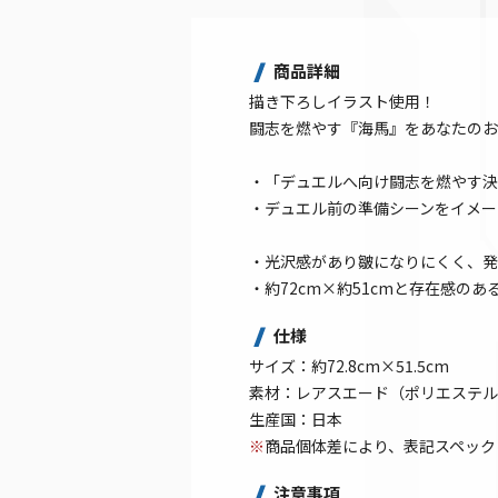
商品詳細
描き下ろしイラスト使用！
闘志を燃やす『海馬』をあなたのお
・「デュエルへ向け闘志を燃やす決
・デュエル前の準備シーンをイメー
・光沢感があり皺になりにくく、発
・約72cm×約51cmと存在感の
仕様
サイズ：約72.8cm×51.5cm
素材：レアスエード（ポリエステル
生産国：日本
※
商品個体差により、表記スペック
注意事項