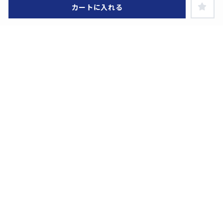
カートに入れる
ヘルプ・お買い物ガイド
特定商取引に関する表示
お問い合わせ
利用規約
プライバシーポリシー
在庫あり
ライセンス企業一覧
KAIBA CORPORATION STOREとは？