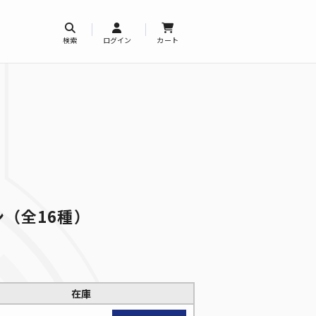
検索
ログイン
カート
（全16種）
在庫