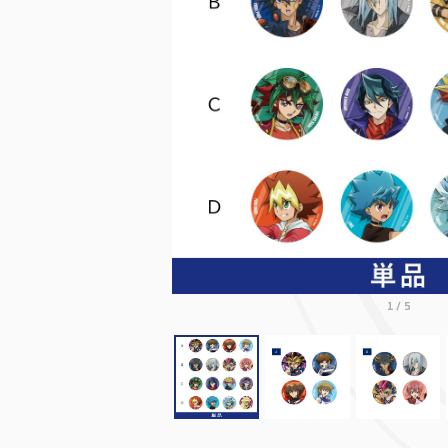
1
/
5