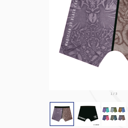
1
/
3