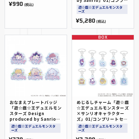
by Sanrio」01/コンプリ
¥990
ートセット(全6種)(コラボ
(税込)
遊☆戯☆王デュエルモンスタ
イラスト)
ーズ
¥5,280
(税込)
おなまえプレートバッジ
めじるしチャーム「遊☆戯
「遊☆戯☆王デュエルモン
☆王デュエルモンスターズ
スターズ Design
×サンリオキャラクター
produced by Sanrio」
ズ」01/コンプリートセッ
(コラボイラスト)（全6
ト(全10種)(コラボイラス
遊☆戯☆王デュエルモンスタ
遊☆戯☆王デュエルモンスタ
種）
ト)
ーズ
ーズ