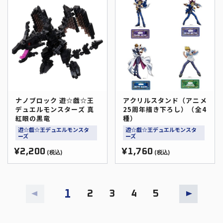
ナノブロック 遊☆戯☆王
アクリルスタンド（アニメ
デュエルモンスターズ 真
25周年描き下ろし）（全4
紅眼の黒竜
種）
遊☆戯☆王デュエルモンスタ
遊☆戯☆王デュエルモンスタ
ーズ
ーズ
¥2,200
¥1,760
(税込)
(税込)
1
2
3
4
5