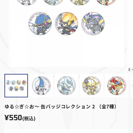
E
ゆる☆ぎ☆お～ 缶バッジコレクション 2 （全7種）
¥550
(税込)