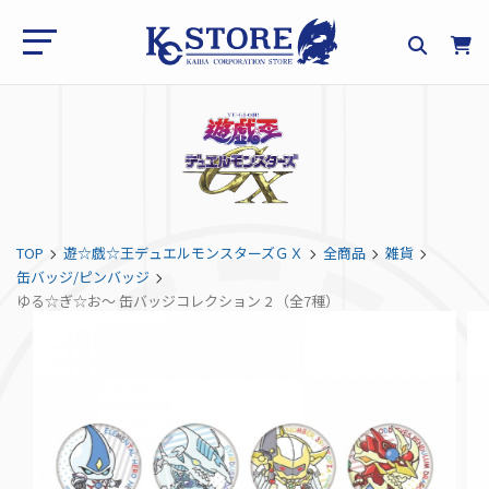
TOP
遊☆戯☆王デュエルモンスターズＧＸ
全商品
雑貨
缶バッジ/ピンバッジ
ゆる☆ぎ☆お～ 缶バッジコレクション 2 （全7種）