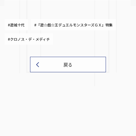
#遊城十代
#『遊☆戯☆王デュエルモンスターズＧＸ』特集
#クロノス・デ・メディチ
戻る