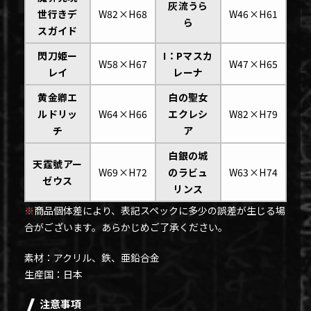
灰流うら
世行きデ
W82×H68
W46×H61
ら
スガイド
閃刀姫ー
I：Pマスカ
W58×H67
W47×H65
レイ
レーナ
黄金卿エ
白の聖女
ルドリッ
W64×H66
エクレシ
W82×H79
チ
ア
白銀の城
天霆號アー
W69×H72
のラビュ
W63×H74
ゼウス
リンス
※
商品個体差により、表記スペックに多少の誤差が生じる場
合がございます。あらかじめご了承ください。
素材：アクリル、鉄、亜鉛合金
生産国：日本
注意事項