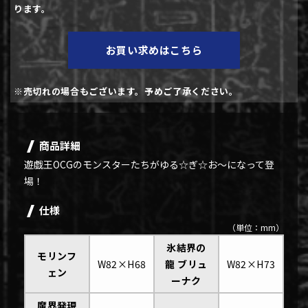
ります。
お買い求めはこちら
※売切れの場合もございます。予めご了承ください。
商品詳細
遊戯王OCGのモンスターたちがゆる☆ぎ☆お～になって登
場！
仕様
（単位：mm）
氷結界の
モリンフ
W82×H68
龍 ブリュ
W82×H73
ェン
ーナク
魔界発現