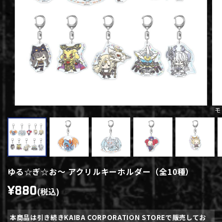
モ
ゆる☆ぎ☆お～ アクリルキーホルダー（全10種）
¥880
(税込)
本商品は引き続きKAIBA CORPORATION STOREで販売してお