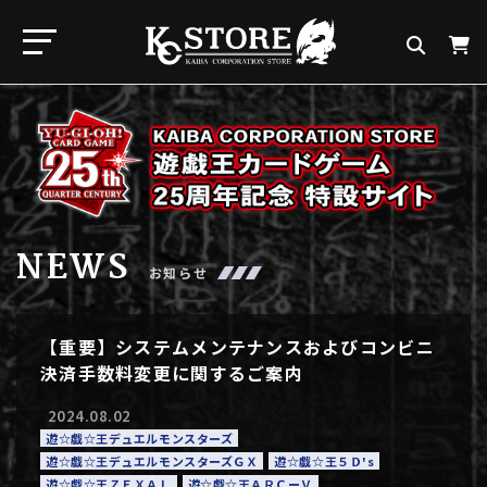
NEWS
お知らせ
【重要】システムメンテナンスおよびコンビニ
決済手数料変更に関するご案内
2024.08.02
遊☆戯☆王デュエルモンスターズ
遊☆戯☆王デュエルモンスターズＧＸ
遊☆戯☆王５Ｄ's
遊☆戯☆王ＺＥＸＡＬ
遊☆戯☆王ＡＲＣーＶ