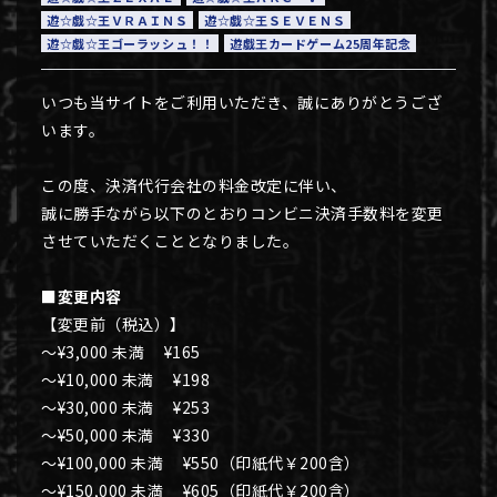
遊☆戯☆王ＶＲＡＩＮＳ
遊☆戯☆王ＳＥＶＥＮＳ
遊☆戯☆王ゴーラッシュ！！
遊戯王カードゲーム25周年記念
いつも当サイトをご利用いただき、誠にありがとうござ
います。
この度、決済代行会社の料金改定に伴い、
誠に勝手ながら以下のとおりコンビニ決済手数料を変更
させていただくこととなりました。
■変更内容
【変更前（税込）】
～¥3,000 未満 ¥165
～¥10,000 未満 ¥198
～¥30,000 未満 ¥253
～¥50,000 未満 ¥330
～¥100,000 未満 ¥550（印紙代￥200含）
～¥150,000 未満 ¥605（印紙代￥200含）