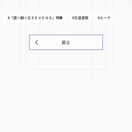
#『遊☆戯☆王ＳＥＶＥＮＳ』特集
#王道遊我
#ルーク
戻る