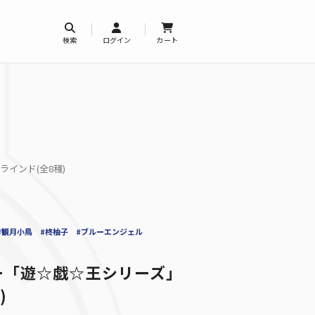
検索
ログイン
カート
インド(全8種)
#観月小鳥
#柊柚子
#ブルーエンジェル
ー「遊☆戯☆王シリーズ」
)