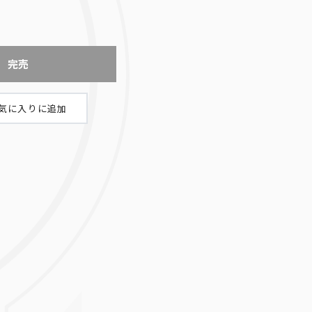
完売
天上院明日香