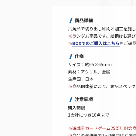
商品詳細
六角形で切り出し印刷と加工を施し
※
ランダム商品です。絵柄はお選び
※
BOXでのご購入はこちら
をご確
仕様
サイズ：約65×65mm
素材：アクリル、金属
生産国：日本
※
商品個体差により、表記スペック
注意事項
購入制限
1会計につき10点まで
※遊戯王カードゲーム25周年記念
※
商品の発送まで1～2週間ほどお