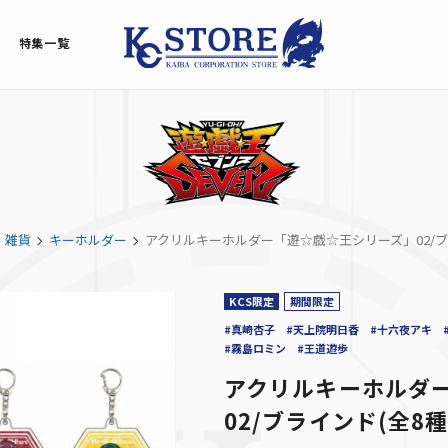
特集一覧
雑貨
キーホルダー
アクリルキーホルダー「遊☆戯☆王シリーズ」02/ブラ
KCS限定
期間限定
#真崎杏子
#天上院明日香
#十六夜アキ
#霧島ロミン
#王道遊歩
アクリルキーホルダ
02/ブラインド(全8種