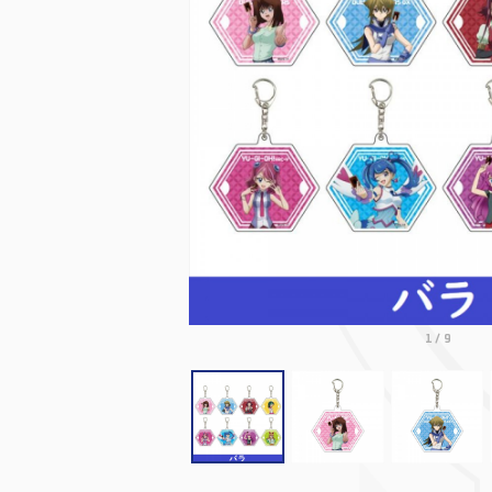
1
/
9